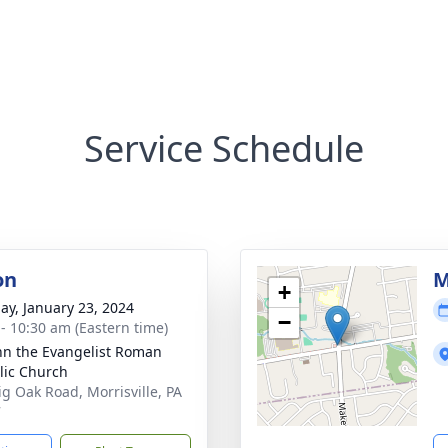
Service Schedule
on
M
+
ay, January 23, 2024
−
 - 10:30 am (Eastern time)
ohn the Evangelist Roman
lic Church
ig Oak Road, Morrisville, PA
7