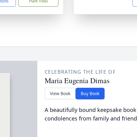
ctions
Plant Trees
CELEBRATING THE LIFE OF
Maria Eugenia Dimas
View Book
Buy Book
A beautifully bound keepsake book
condolences from family and friend