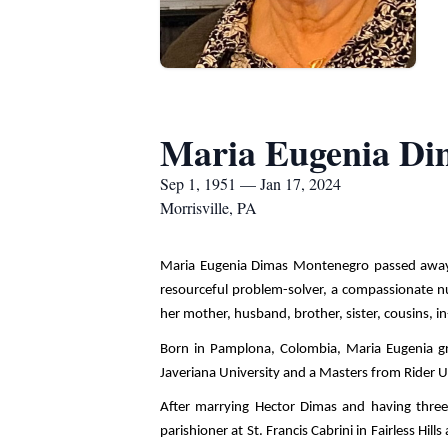
Maria Eugenia Di
Sep 1, 1951 — Jan 17, 2024
Morrisville, PA
Maria Eugenia Dimas Montenegro passed away We
resourceful problem-solver, a compassionate nur
her mother, husband, brother, sister, cousins, i
Born in Pamplona, Colombia, Maria Eugenia gr
Javeriana University and a Masters from Rider U
After marrying Hector Dimas and having three
parishioner at St. Francis Cabrini in Fairless H