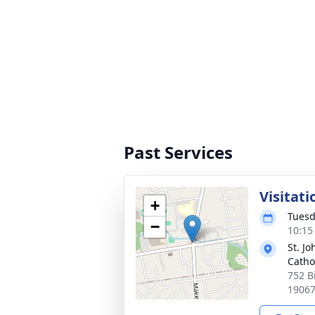
Past Services
Visitati
+
Tuesd
−
10:15
St. J
Catho
752 B
1906