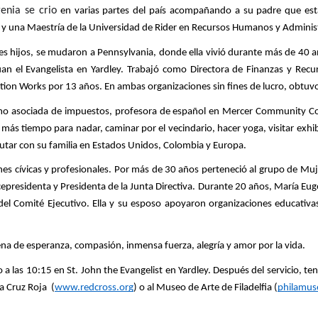
enia se crio
 en varias partes del país acompañando a su padre que esta
 y una Maestría de la Universidad de Rider en Recursos Humanos y Administ
s hijos, se mudaron a Pennsylvania, donde ella vivió durante más de 40 años
n Juan el Evangelista en Yardley. Trabajó como Directora de Finanzas y R
tion Works por 13 años. En ambas organizaciones sin fines de lucro, obtuvo
mo asociada de impuestos, profesora de español en Mercer Community Coll
er más tiempo para nadar, caminar por el vecindario, hacer yoga, visitar exhi
frutar con su familia en Estados Unidos, Colombia y Europa. 
nes cívicas y profesionales. Por más de 30 años perteneció al grupo de Muje
cepresidenta y Presidenta de la Junta Directiva. Durante 20 años, María Eug
el Comité Ejecutivo. Ella y su esposo apoyaron organizaciones educativas y
a de esperanza, compasión, inmensa fuerza, alegría y amor por la vida. 
ro a las 10:15 en St. John the Evangelist en Yardley. Después del servicio, t
a Cruz Roja  (
www.redcross.org
) o al Museo de Arte de Filadelfia (
philamus