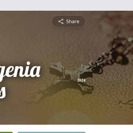
Share
genia
s
2024