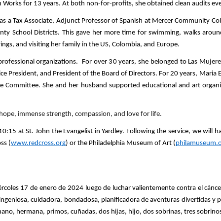
 Works for 13 years. At both non-for-profits, she obtained clean audits eve
s a Tax Associate, Adjunct Professor of Spanish at Mercer Community Colle
nty School Districts. This gave her more time for swimming, walks around
ings, and visiting her family in the US, Colombia, and Europe. 
 professional organizations.  For over 30 years, she belonged to Las Mujere
ce President, and President of the Board of Directors. For 20 years, Maria
e Committee. She and her husband supported educational and art organiza
 hope, immense strength, compassion, and love for life. 
0:15 at St. John the Evangelist in Yardley. Following the service, we will ha
ss (
www.redcross.org
) or the Philadelphia Museum of Art (
philamuseum.o
coles 17 de enero de 2024 luego de luchar valientemente contra el cáncer. E
geniosa, cuidadora, bondadosa, planificadora de aventuras divertidas y par
ano, hermana, primos, cuñadas, dos hijas, hijo, dos sobrinas, tres sobrinos