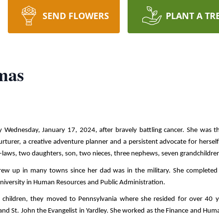
SEND FLOWERS
PLANT A TR
mas
dnesday, January 17, 2024, after bravely battling cancer. She was the f
turer, a creative adventure planner and a persistent advocate for herself 
n-laws, two daughters, son, two nieces, three nephews, seven grandchildren
ew up in many towns since her dad was in the military. She completed h
niversity in Human Resources and Public Administration. 
 children, they moved to Pennsylvania where she resided for over 40 ye
ills and St. John the Evangelist in Yardley. She worked as the Finance and Hu