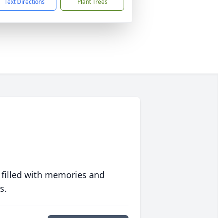
Text Directions
Plant Trees
 filled with memories and
s.