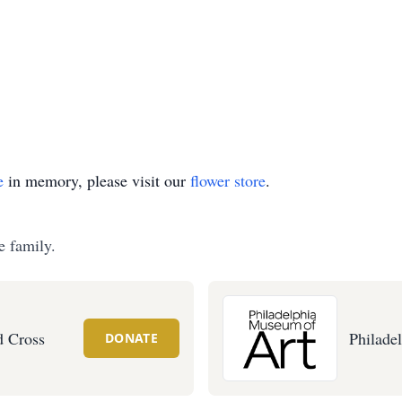
e
in memory, please visit our
flower store
.
e family.
 Cross
Philade
DONATE