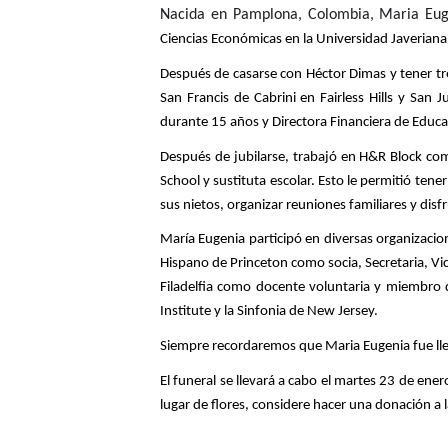
Nacida en Pamplona, Colombia, Maria Eug
Ciencias Económicas en la Universidad Javeriana
Después de casarse con Héctor Dimas y tener tre
San Francis de Cabrini en Fairless Hills y Sa
durante 15 años y Directora Financiera de Educa
Después de jubilarse, trabajó en H&R Block co
School y sustituta escolar. Esto le permitió ten
sus nietos, organizar reuniones familiares y dis
María Eugenia participó en diversas organizacio
Hispano de Princeton como socia, Secretaria, Vi
Filadelfia como docente voluntaria y miembro d
Institute y la Sinfonia de New Jersey.
Siempre recordaremos que Maria Eugenia fue llen
El funeral se llevará a cabo el martes 23 de ene
lugar de flores, considere hacer una donación a l